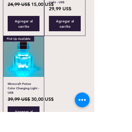
Light - USB
Precio
Precio de oferta
24,99 US$
15,00 US$
Precio
29,99 US$
Agregar al
Agregar al
carrito
carrito
Pick Up Available
Minecraft Potion
Color Changing Light -
USB
Precio
Precio de oferta
39,99 US$
30,00 US$
Agregar al
carrito