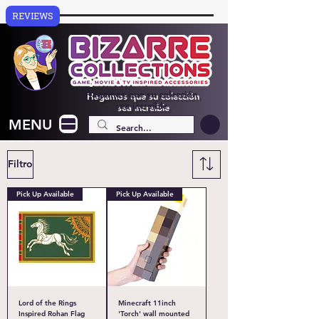
REVIEWS
Hagamos que su colección
sea increíble
MENU
Filtro
Pick Up Available
Pick Up Available
Lord of the Rings
Minecraft 11inch
Inspired Rohan Flag
'Torch' wall mounted